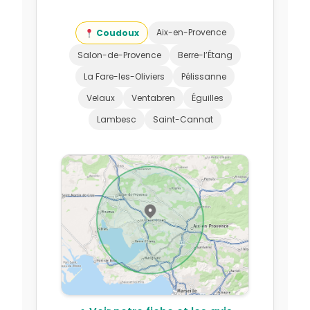
Aix-en-Provence
Coudoux
Salon-de-Provence
Berre-l’Étang
La Fare-les-Oliviers
Pélissanne
Velaux
Ventabren
Éguilles
Lambesc
Saint-Cannat