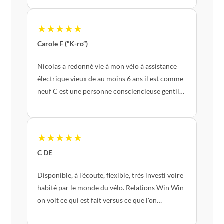
★★★★★
Carole F (“K-ro”)
Nicolas a redonné vie à mon vélo à assistance
électrique vieux de au moins 6 ans il est comme
neuf C est une personne consciencieuse gentil
et on voit qu il aime ce qu il fait Petit plus il peux
suivant les situations vous faire bénéficier de la
prime de l état pour la réparation
★★★★★
C DE
Disponible, à l'écoute, flexible, très investi voire
habité par le monde du vélo. Relations Win Win
on voit ce qui est fait versus ce que l'on
demandé lors d'une première expérience.