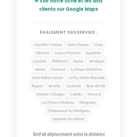
➔ Voir notre fiche et les avis
clients sur Google Maps
ÉGALEMENT DESSERVIES :
Cornillon-Confoux
Saint-Chamas
Grans
Miramas
Lançon-Provence
Eyguières
Lamanon
Mallemort
Aurons
Vernègues
Alleins
Charleval
La Roque-d’Anthéron
Saint-Estève-Janson
Le Puy-Sainte-Réparade
Rognes
Venelles
Gardanne
Bouc-Bel-Air
Simiane-Collongue
Cabriès
Meyreuil
Les Pennes-Mirabeau
Marignane
Châteauneuf-les-Martigues
Septèmes-les-Vallons
Tarif de déplacement selon la distance